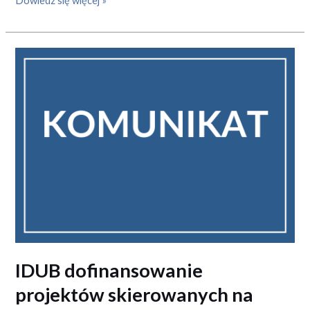
Dowiedz się więcej »
IDUB dofinansowanie
projektów
skierowanych
na
promocję
badań
naukowych
IDUB dofinansowanie
projektów skierowanych na