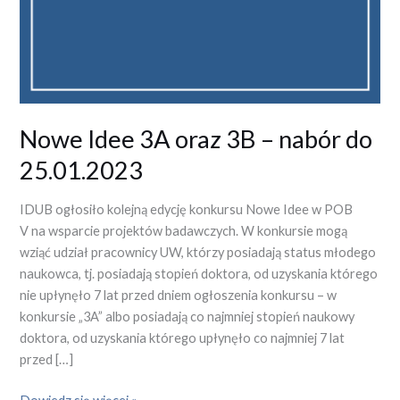
do
25.01.2023
Nowe Idee 3A oraz 3B – nabór do
25.01.2023
IDUB ogłosiło kolejną edycję konkursu Nowe Idee w POB
V na wsparcie projektów badawczych. W konkursie mogą
wziąć udział pracownicy UW, którzy posiadają status młodego
naukowca, tj. posiadają stopień doktora, od uzyskania którego
nie upłynęło 7 lat przed dniem ogłoszenia konkursu – w
konkursie „3A” albo posiadają co najmniej stopień naukowy
doktora, od uzyskania którego upłynęło co najmniej 7 lat
przed […]