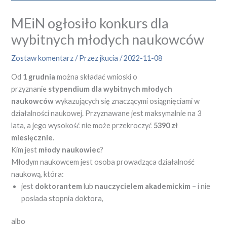
MEiN ogłosiło konkurs dla
wybitnych młodych naukowców
Zostaw komentarz
/ Przez
jkucia
/
2022-11-08
Od
1 grudnia
można składać wnioski o
przyznanie
stypendium dla wybitnych młodych
naukowców
wykazujących się znaczącymi osiągnięciami w
działalności naukowej. Przyznawane jest maksymalnie na 3
lata, a jego wysokość nie może przekroczyć
5390 zł
miesięcznie
.
Kim jest
młody naukowiec
?
Młodym naukowcem jest osoba prowadząca działalność
naukową, która:
jest
doktorantem
lub
nauczycielem akademickim
– i nie
posiada stopnia doktora,
albo