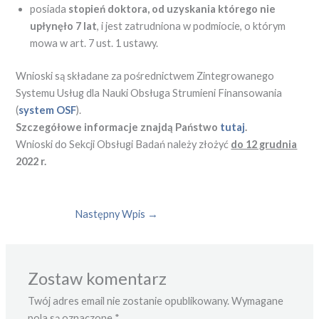
posiada
stopień doktora, od uzyskania którego nie
upłynęło 7 lat
, i jest zatrudniona w podmiocie, o którym
mowa w art. 7 ust. 1 ustawy.
Wnioski są składane za pośrednictwem Zintegrowanego
Systemu Usług dla Nauki Obsługa Strumieni Finansowania
(
system OSF
).
Szczegółowe informacje znajdą Państwo
tutaj
.
Wnioski do Sekcji Obsługi Badań należy złożyć
do 12 grudnia
2022 r.
Następny Wpis
→
Zostaw komentarz
Twój adres email nie zostanie opublikowany.
Wymagane
pola są oznaczone
*